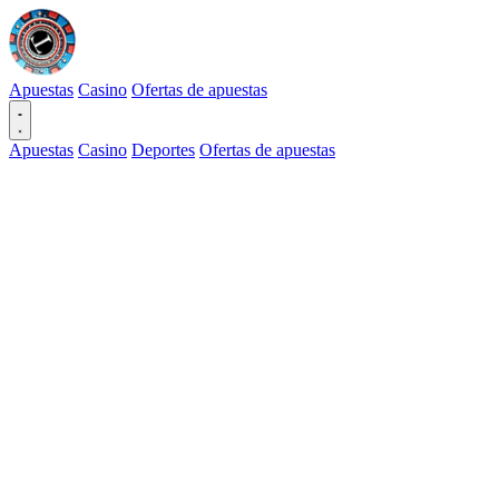
Apuestas
Casino
Ofertas de apuestas
Apuestas
Casino
Deportes
Ofertas de apuestas