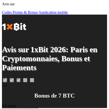
Avis sur
Codes Promo & Bonus
Application mobile
Avis sur 1xBit 2026: Paris en
Cryptomonnaies, Bonus et
Paiements
3.4
Bonus de 7 BTC
Réclamer