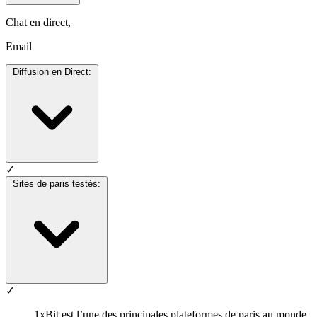
Chat en direct,
Email
Diffusion en Direct:
✓
Sites de paris testés:
✓
1xBit est l’une des principales plateformes de paris au monde.