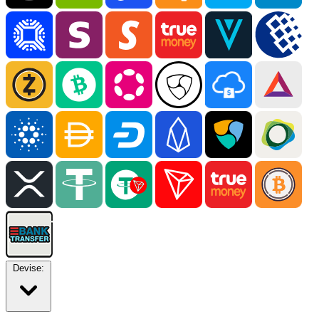
Devise: