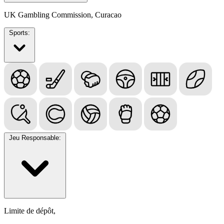
UK Gambling Commission, Curacao
Sports:
Jeu Responsable:
Limite de dépôt,