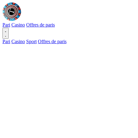
Pari
Casino
Offres de paris
Pari
Casino
Sport
Offres de paris