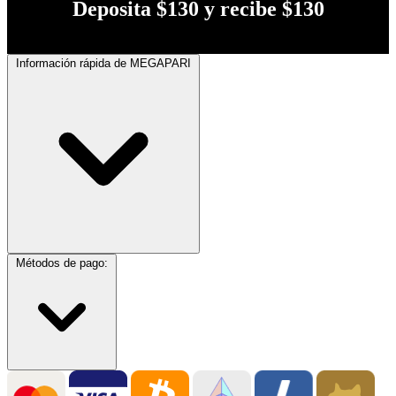
Deposita $130 y recibe $130
Reclamar
Información rápida de MEGAPARI
Métodos de pago: