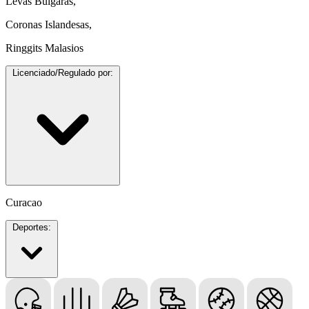
Levas Búlgaras,
Coronas Islandesas,
Ringgits Malasios
Licenciado/Regulado por:
Curacao
Deportes: