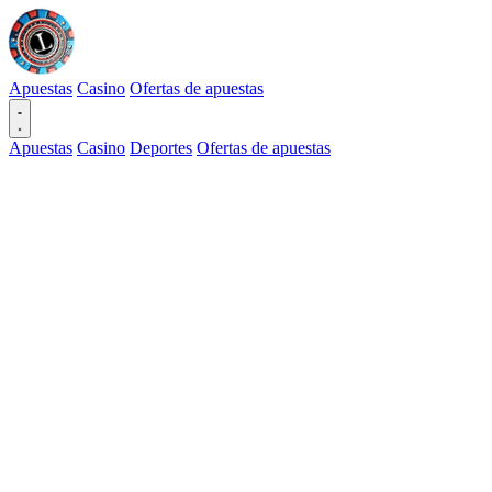
Apuestas
Casino
Ofertas de apuestas
Apuestas
Casino
Deportes
Ofertas de apuestas