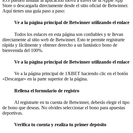
iOS pueden instalar la aplicación móvil a través de la Apple App
Store o descargarla directamente desde el sitio oficial de Betwinner.
Aquí tienes una guía paso a paso:
Ve a la página principal de Betwinner utilizando el enlace
Todos los enlaces en esta página son confiables y te llevan
directamente al sitio web de Betwinner. Esto te permite registrarte
rápida y fácilmente y obtener derecho a un fantástico bono de
bienvenida del 100%.
Ve a la página principal de Betwinner utilizando el enlace
Ve a la página principal de 1XBET haciendo clic en el botón
«Descargar» en la parte superior de la página.
Rellena el formulario de registro
Al registrarte en tu cuenta de Betwinner, deberás elegir el tipo
de bono que deseas. No olvides seleccionar el bono para apuestas
deportivas.
Verifica tu cuenta y realiza tu primer depósito