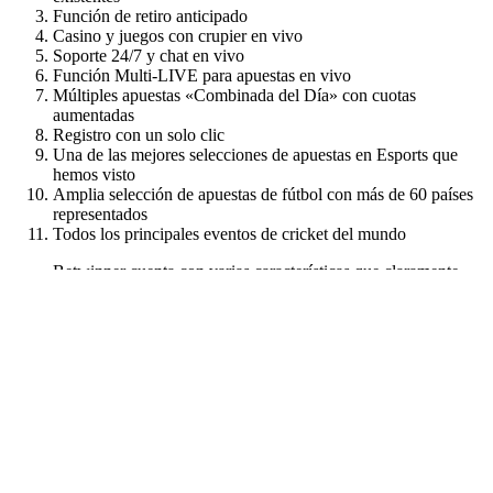
Función de retiro anticipado
Casino y juegos con crupier en vivo
Soporte 24/7 y chat en vivo
Función Multi-LIVE para apuestas en vivo
Múltiples apuestas «Combinada del Día» con cuotas
aumentadas
Registro con un solo clic
Una de las mejores selecciones de apuestas en Esports que
hemos visto
Amplia selección de apuestas de fútbol con más de 60 países
representados
Todos los principales eventos de cricket del mundo
Betwinner cuenta con varias características que claramente
distinguen a esta casa de apuestas de las demás. En particular, la
función Multi-LIVE es una herramienta excelente para quienes
disfrutan apostar en directo, ya que permite seguir varios eventos
simultáneamente de manera cómoda. Otro punto destacado es el
«Combinada del Día»: una selección de combinadas interesantes en
distintas ligas y deportes con un bono adicional del 10% por parte de
Betwinner. ¡Regístrate hoy para experimentar todas las ventajas que
Betwinner ofrece!