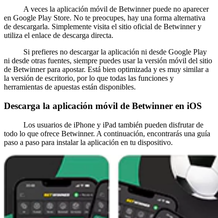
A veces la aplicación móvil de Betwinner puede no aparecer
en Google Play Store. No te preocupes, hay una forma alternativa
de descargarla. Simplemente visita el sitio oficial de Betwinner y
utiliza el enlace de descarga directa.
Si prefieres no descargar la aplicación ni desde Google Play
ni desde otras fuentes, siempre puedes usar la versión móvil del sitio
de Betwinner para apostar. Está bien optimizada y es muy similar a
la versión de escritorio, por lo que todas las funciones y
herramientas de apuestas están disponibles.
Descarga la aplicación móvil de Betwinner en iOS
Los usuarios de iPhone y iPad también pueden disfrutar de
todo lo que ofrece Betwinner. A continuación, encontrarás una guía
paso a paso para instalar la aplicación en tu dispositivo.