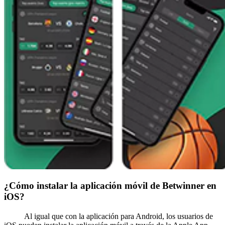
¿Cómo instalar la aplicación móvil de Betwinner en
iOS?
Al igual que con la aplicación para Android, los usuarios de