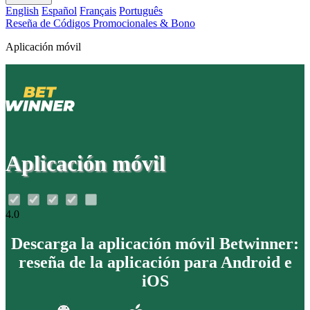
English
Español
Français
Português
Reseña de
Códigos Promocionales & Bono
Aplicación móvil
Aplicación móvil
4.0
Descarga la aplicación móvil Betwinner:
reseña de la aplicación para Android e
iOS