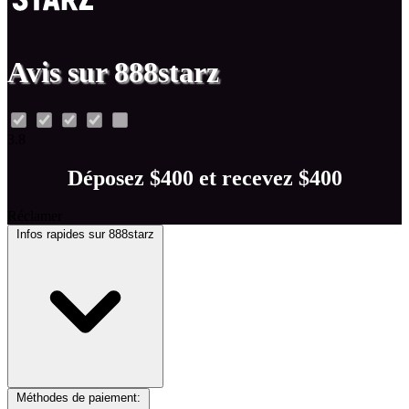
Avis sur 888starz
3.8
Déposez $400 et recevez $400
Réclamer
Infos rapides sur 888starz
Méthodes de paiement: