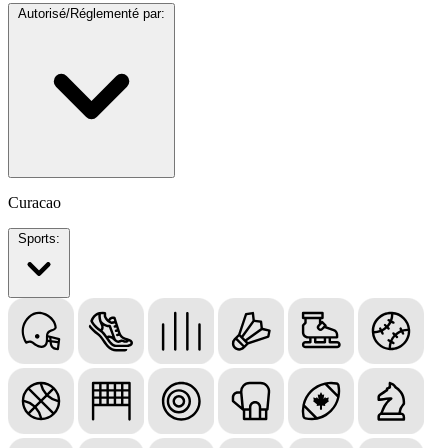
Autorisé/Réglementé par:
Curacao
Sports: