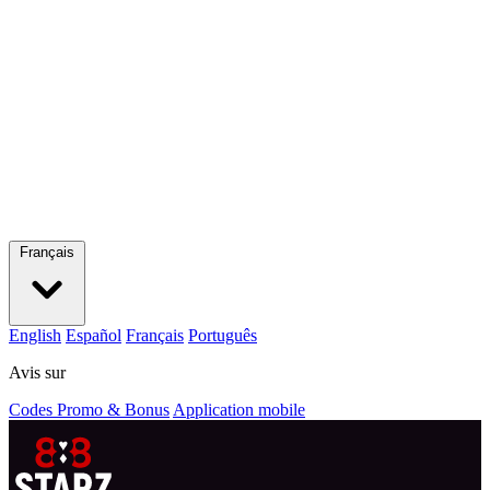
Français
English
Español
Français
Português
Avis sur
Codes Promo & Bonus
Application mobile