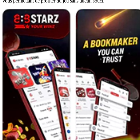
vous permettant de profiter du jeu sans aucun souci.