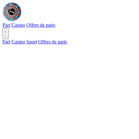
Pari
Casino
Offres de paris
Pari
Casino
Sport
Offres de paris