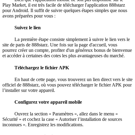
Play Market, il est très facile de télécharger l'application 888starz
pour Android. Il suffit de suivre quelques étapes simples que nous
avons préparées pour vous :
Suivez le lien
La première étape consiste simplement à suivre le lien vers le
site de paris de 888starz. Une fois sur la page d'accueil, vous
pourrez créer un compte, profiter d'un généreux bonus de bienvenue
et accéder à certaines des cotes les plus avantageuses du marché.
Téléchargez le fichier APK
En haut de cette page, vous trouverez un lien direct vers le site
officiel de 888starz, où vous pouvez télécharger le fichier APK pour
l’installer sur votre appareil.
Configurez votre appareil mobile
Ouvrez la section « Paramètres », allez dans le menu «
Sécurité » et cochez la case « Autoriser l’installation de sources
inconnues ». Enregistrez les modifications.