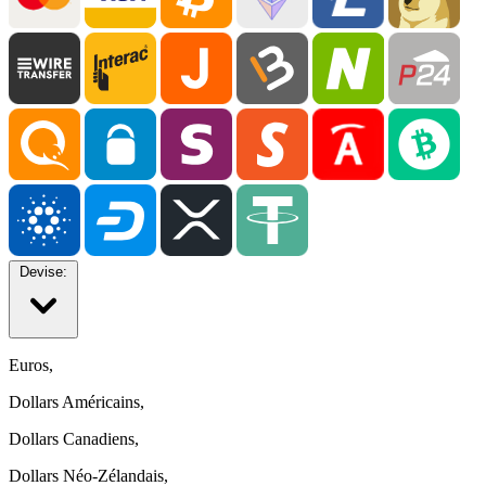
Devise:
Euros,
Dollars Américains,
Dollars Canadiens,
Dollars Néo-Zélandais,