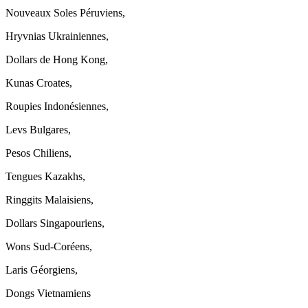
Nouveaux Soles Péruviens,
Hryvnias Ukrainiennes,
Dollars de Hong Kong,
Kunas Croates,
Roupies Indonésiennes,
Levs Bulgares,
Pesos Chiliens,
Tengues Kazakhs,
Ringgits Malaisiens,
Dollars Singapouriens,
Wons Sud-Coréens,
Laris Géorgiens,
Dongs Vietnamiens