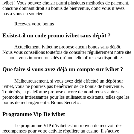
ivibet ! Vous pouvez choisir parmi plusieurs méthodes de paiement,
chacune donnant droit au bonus de bienvenue, donc vous n’avez
pas à vous en soucier.
Recevez votre bonus
Existe-t-il un code promo ivibet sans dépôt ?
Actuellement, ivibet ne propose aucun bonus sans dépôt.
Nous vous conseillons toutefois de consulter régulièrement notre site
— nous vous informerons dès qu’une telle offre sera disponible.
Que faire si vous avez déjà un compte sur ivibet ?
Malheureusement, si vous avez déjà effectué un dépôt sur
ivibet, vous ne pourrez pas bénéficier de ce bonus de bienvenue.
Toutefois, la plateforme propose encore de nombreuses autres
promotions intéressantes pour les utilisateurs existants, telles que les
bonus de rechargement « Bonus Secret ».
Programme Vip De ivibet
Le programme VIP d’ivibet est un moyen de recevoir des
récompenses pour votre activité régulière au casino. Il s’active