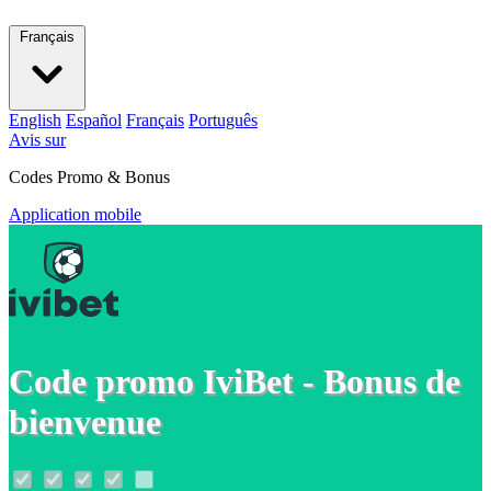
Français
English
Español
Français
Português
Avis sur
Codes Promo & Bonus
Application mobile
Code promo IviBet - Bonus de
bienvenue