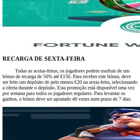
RECARGA DE SEXTA-FEIRA
Todas as sextas-feiras, os jogadores podem usufruir de um
bónus de recarga de 50% até €150. Para receber este bónus, deve
ser feito um depósito de pelo menos €20 na sexta-feira, selecionando
a oferta durante o depósito. Esta promoção está disponível uma vez
por semana para todos os jogadores regulares. Para levantar os
ganhos, o bónus deve ser apostado 40 vezes num prazo de 7 dias.