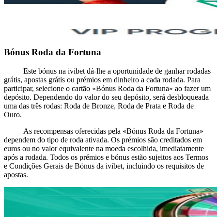
Bónus Roda da Fortuna
Este bónus na ivibet dá-lhe a oportunidade de ganhar rodadas
grátis, apostas grátis ou prémios em dinheiro a cada rodada. Para
participar, selecione o cartão «Bónus Roda da Fortuna» ao fazer um
depósito. Dependendo do valor do seu depósito, será desbloqueada
uma das três rodas: Roda de Bronze, Roda de Prata e Roda de
Ouro.
As recompensas oferecidas pela «Bónus Roda da Fortuna»
dependem do tipo de roda ativada. Os prémios são creditados em
euros ou no valor equivalente na moeda escolhida, imediatamente
após a rodada. Todos os prémios e bónus estão sujeitos aos Termos
e Condições Gerais de Bónus da ivibet, incluindo os requisitos de
apostas.