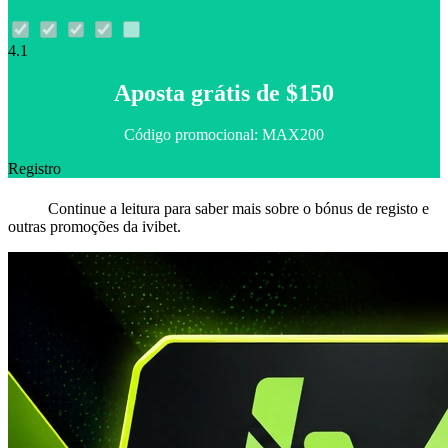
4.1
Aposta grátis de $150
Código promocional: MAX200
Registro
Continue a leitura para saber mais sobre o bónus de registo e
outras promoções da ivibet.