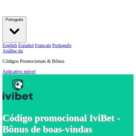
Português
English
Español
Français
Português
Análise da
Códigos Promocionais & Bônus
Aplicativo móvel
Código promocional IviBet -
Bônus de boas-vindas