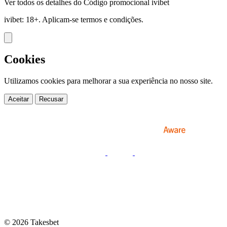
Ver todos os detalhes do Código promocional ivibet
ivibet: 18+. Aplicam-se termos e condições.
Cookies
Utilizamos cookies para melhorar a sua experiência no nosso site.
Aceitar
Recusar
© 2026 Takesbet