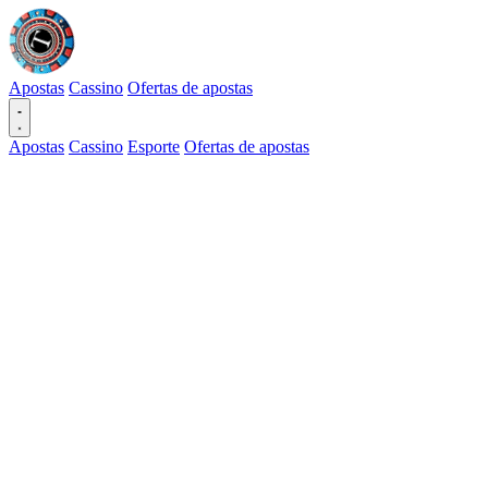
Apostas
Cassino
Ofertas de apostas
Apostas
Cassino
Esporte
Ofertas de apostas