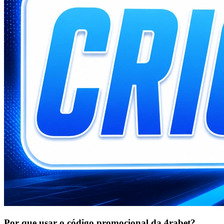
Por que usar o código promocional da 4rabet?