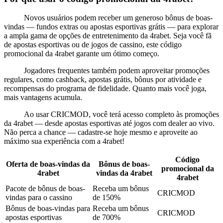
Novos usuários podem receber um generoso bônus de boas-
vindas — fundos extras ou apostas esportivas grátis — para explorar
a ampla gama de opções de entretenimento da 4rabet. Seja você fã
de apostas esportivas ou de jogos de cassino, este código
promocional da 4rabet garante um ótimo começo.
Jogadores frequentes também podem aproveitar promoções
regulares, como cashback, apostas grátis, bônus por atividade e
recompensas do programa de fidelidade. Quanto mais você joga,
mais vantagens acumula.
Ao usar CRICMOD, você terá acesso completo às promoções
da 4rabet — desde apostas esportivas até jogos com dealer ao vivo.
Não perca a chance — cadastre-se hoje mesmo e aproveite ao
máximo sua experiência com a 4rabet!
Código
Oferta de boas-vindas da
Bônus de boas-
promocional da
4rabet
vindas da 4rabet
4rabet
Pacote de bônus de boas-
Receba um bônus
CRICMOD
vindas para o cassino
de 150%
Bônus de boas-vindas para
Receba um bônus
CRICMOD
apostas esportivas
de 700%