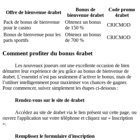
Bonus de
Code promo
Offre de bienvenue 4rabet
bienvenue 4rabet
4rabet
Pack de bonus de bienvenue
Obtenez un bonus
CRICMOD
pour le casino
de 150 %
Bonus de bienvenue pour les
Obtenez un bonus
CRICMOD
paris sportifs
de 700 %
Comment profiter du bonus 4rabet
Les nouveaux joueurs ont une excellente occasion de bien
démarrer leur expérience de jeu grâce au bonus de bienvenue de
4rabet. L’essentiel n’est pas seulement d’activer le bonus, mais de
l’utiliser intelligemment pour maximiser vos chances de gagner.
Pour commencer, suivez simplement les étapes ci-dessous :
Rendez-vous sur le site de 4rabet
Accédez au site de 4rabet via le lien présent sur cette page, ou
ouvrez l'application sur votre téléphone et cliquez sur « Inscription
».
Remplissez le formulaire d'inscription