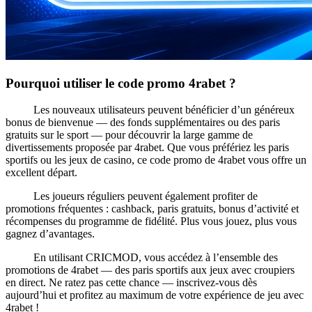
Pourquoi utiliser le code promo 4rabet ?
Les nouveaux utilisateurs peuvent bénéficier d’un généreux
bonus de bienvenue — des fonds supplémentaires ou des paris
gratuits sur le sport — pour découvrir la large gamme de
divertissements proposée par 4rabet. Que vous préfériez les paris
sportifs ou les jeux de casino, ce code promo de 4rabet vous offre un
excellent départ.
Les joueurs réguliers peuvent également profiter de
promotions fréquentes : cashback, paris gratuits, bonus d’activité et
récompenses du programme de fidélité. Plus vous jouez, plus vous
gagnez d’avantages.
En utilisant CRICMOD, vous accédez à l’ensemble des
promotions de 4rabet — des paris sportifs aux jeux avec croupiers
en direct. Ne ratez pas cette chance — inscrivez-vous dès
aujourd’hui et profitez au maximum de votre expérience de jeu avec
4rabet !