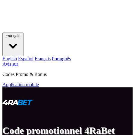
Français
English
Español
Français
Português
Avis sur
Codes Promo & Bonus
Application mobile
Code promotionnel 4RaBet