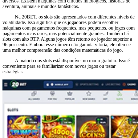
diversos. Existem máquinas com enredos mitológicos, histórias de
aventura, animais e mundos fantásticos.
Na 20BET, os slots são apresentados com diferentes níveis de
volatilidade. Isso significa que os jogadores podem escolher
máquinas com pagamentos frequentes, mas pequenos, ou jogos com
pagamentos mais raros, mas potencialmente grandes. Também há
slots com alto RTP. Alguns jogos têm retorno ao jogador superior a
96 por cento. Embora esse número não garanta vitória, ele oferece
uma melhor compreensão das condições matemáticas do jogo.
A maioria dos slots está disponível no modo gratuito. Isso é
conveniente para se familiarizar com novos jogos ou testar
estratégias.