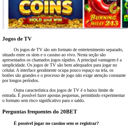
Jogos de TV
Os jogos de TV são um formato de entretenimento separado,
situado entre os slots e o cassino ao vivo. Nesta seção são
apresentados os chamados jogos rápidos. A principal vantagem é a
simplicidade. Os jogos de TV são bem adequados para jogar no
celular. A interface geralmente ocupa pouco espaço na tela, os
botões são grandes e o processo de jogo não exige atenção constante
por longos períodos.
Outra característica dos jogos de TV é o baixo limite de
entrada. É possível fazer apostas pequenas, permitindo experimentar
o formato sem risco significativo para o saldo.
Perguntas frequentes do 20BET
É possível jogar no cassino sem se registrar?