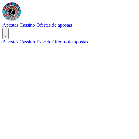
Apostas
Cassino
Ofertas de apostas
Apostas
Cassino
Esporte
Ofertas de apostas