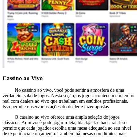
Cassino ao Vivo
No cassino ao vivo, você pode sentir a atmosfera de uma
verdadeira sala de jogos. Nesta seção, os jogos acontecem em tempo
real com dealers ao vivo que trabalham em estúdios profissionais.
Isso permite observar as ações do dealer e fazer apostas.
O cassino ao vivo oferece uma ampla seleção de jogos
clássicos. Aqui você pode jogar roleta, blackjack e baccarat. Isso
permite que cada jogador escolha uma mesa adequada ao seu nível
de experiência e orçamento. Também há mesas com limites mais