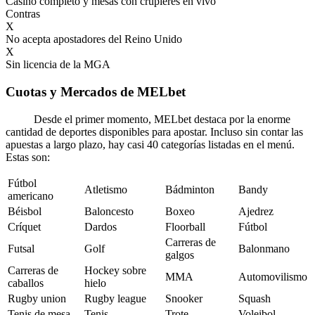
Casino completo y mesas con crupieres en vivo
Contras
X
No acepta apostadores del Reino Unido
X
Sin licencia de la MGA
Cuotas y Mercados de MELbet
Desde el primer momento, MELbet destaca por la enorme
cantidad de deportes disponibles para apostar. Incluso sin contar las
apuestas a largo plazo, hay casi 40 categorías listadas en el menú.
Estas son:
Fútbol
Atletismo
Bádminton
Bandy
americano
Béisbol
Baloncesto
Boxeo
Ajedrez
Críquet
Dardos
Floorball
Fútbol
Carreras de
Futsal
Golf
Balonmano
galgos
Carreras de
Hockey sobre
MMA
Automovilismo
caballos
hielo
Rugby union
Rugby league
Snooker
Squash
Tenis de mesa
Tenis
Trote
Voleibol