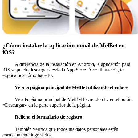
¿Cómo instalar la aplicación móvil de MelBet en
iOS?
A diferencia de la instalación en Android, la aplicación para
iOS se puede descargar desde la App Store. A continuación, te
explicamos cómo hacerlo.
Ve a la página principal de MelBet utilizando el enlace
Ve a la página principal de MelBet haciendo clic en el botón
«Descargar» en la parte superior de la página.
Rellena el formulario de registro
También verifica que todos tus datos personales estén
correctamente ingresados.